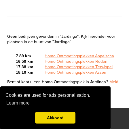
Geen bedrijven gevonden in "Jardinga". Kijk hieronder voor
plaatsen in de buurt van "Jardinga".
7.89 km
Homo Ontmoetingsplekken Appelscha
16.50 km
Homo Ontmoetingsplekken Roden
17.38 km
Homo Ontmoetingsplekken Terwispel
18.10 km
Homo Ontmoetingsplekken Assen
Bent of kent u een Homo Ontmoetingsplek in Jardinga?
Meld
een bedrijf gratis aan
Cookies are used for ads personalisation.
Learn more
Gay Escort Service
Akkoord
Disclaimer