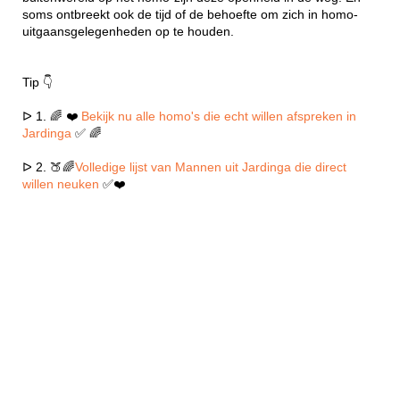
soms ontbreekt ook de tijd of de behoefte om zich in homo-
uitgaansgelegenheden op te houden.
Tip 👇
ᐅ 1. 🌈 ❤️
Bekijk nu alle homo's die echt willen afspreken in
Jardinga
✅ 🌈
ᐅ 2. 🍑🌈
Volledige lijst van Mannen uit Jardinga die direct
willen neuken
✅❤️