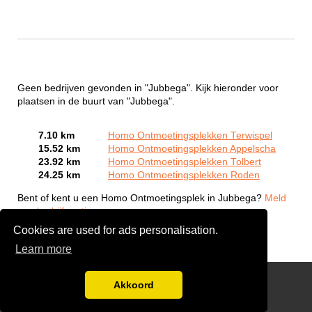
Geen bedrijven gevonden in "Jubbega". Kijk hieronder voor
plaatsen in de buurt van "Jubbega".
7.10 km
Homo Ontmoetingsplekken Terwispel
15.52 km
Homo Ontmoetingsplekken Appelscha
23.92 km
Homo Ontmoetingsplekken Tolbert
24.25 km
Homo Ontmoetingsplekken Roden
Bent of kent u een Homo Ontmoetingsplek in Jubbega?
Meld
een bedrijf gratis aan
Cookies are used for ads personalisation.
Learn more
Gay Escort Service
Akkoord
Disclaimer