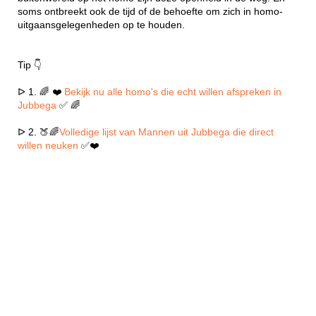
soms ontbreekt ook de tijd of de behoefte om zich in homo-
uitgaansgelegenheden op te houden.
Tip 👇
ᐅ 1. 🌈 ❤️
Bekijk nu alle homo's die echt willen afspreken in
Jubbega
✅ 🌈
ᐅ 2. 🍑🌈
Volledige lijst van Mannen uit Jubbega die direct
willen neuken
✅❤️