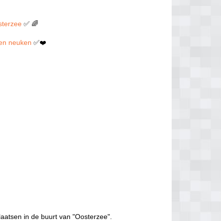
osterzee
✅ 🌈
llen neuken
✅❤️
laatsen in de buurt van "Oosterzee".