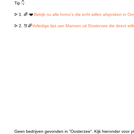
Tip 👇
ᐅ 1. 🌈 ❤️
Bekijk nu alle homo's die echt willen afspreken in O
ᐅ 2. 🍑🌈
Volledige lijst van Mannen uit Oosterzee die direct wi
Geen bedrijven gevonden in "Oosterzee". Kijk hieronder voor p