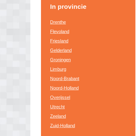
In provincie
Drenthe
Flevoland
Friesland
Gelderland
Groningen
Limburg
Noord-Brabant
Noord-Holland
Overijssel
Utrecht
Zeeland
Zuid-Holland