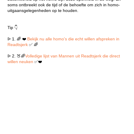
soms ontbreekt ook de tijd of de behoefte om zich in homo-
uitgaansgelegenheden op te houden.
Tip 👇
ᐅ 1. 🌈 ❤️
Bekijk nu alle homo's die echt willen afspreken in
Readtsjerk
✅ 🌈
ᐅ 2. 🍑🌈
Volledige lijst van Mannen uit Readtsjerk die direct
willen neuken
✅❤️