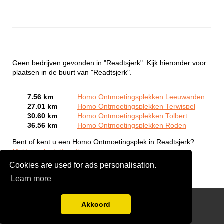
Geen bedrijven gevonden in "Readtsjerk". Kijk hieronder voor
plaatsen in de buurt van "Readtsjerk".
7.56 km
Homo Ontmoetingsplekken Leeuwarden
27.01 km
Homo Ontmoetingsplekken Terwispel
30.60 km
Homo Ontmoetingsplekken Tolbert
36.56 km
Homo Ontmoetingsplekken Roden
Bent of kent u een Homo Ontmoetingsplek in Readtsjerk?
Meld een bedrijf gratis aan
Cookies are used for ads personalisation.
Learn more
Gay Escort Service
Akkoord
Disclaimer