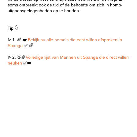
soms ontbreekt ook de tijd of de behoefte om zich in homo-
uitgaansgelegenheden op te houden.
Tip 👇
ᐅ 1. 🌈 ❤️
Bekijk nu alle homo's die echt willen afspreken in
Spanga
✅ 🌈
ᐅ 2. 🍑🌈
Volledige lijst van Mannen uit Spanga die direct willen
neuken
✅❤️