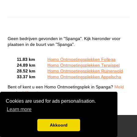
Geen bedrijven gevonden in "Spanga". Kijk hieronder voor
plaatsen in de buurt van "Spanga".
11.83 km
Homo Ontmoetingsplekken Follega
24.89 km
Homo Ontmoetingsplekken Terwispel
28.52 km
Homo Ontmoetingsplekken Ruinerwold
33.37 km
Homo Ontmoetingsplekken Appelscha
Bent of kent u een Homo Ontmoetingsplek in Spanga?
Meld
een bedrijf gratis aan
Cookies are used for ads personalisation.
Learn more
Gay Escort Service
Akkoord
Disclaimer