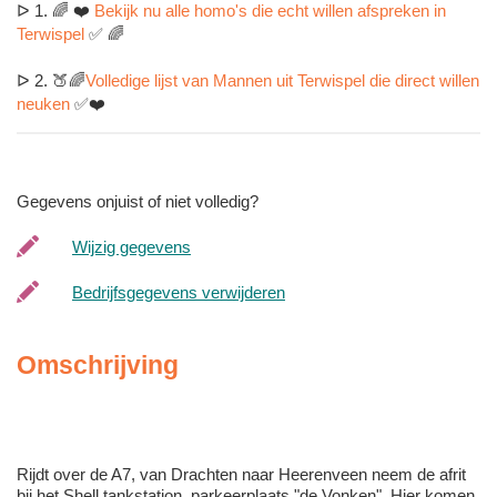
ᐅ 1. 🌈 ❤️
Bekijk nu alle homo's die echt willen afspreken in
Terwispel
✅ 🌈
ᐅ 2. 🍑🌈
Volledige lijst van Mannen uit Terwispel die direct willen
neuken
✅❤️
Gegevens onjuist of niet volledig?
Wijzig gegevens
Bedrijfsgegevens verwijderen
Omschrijving
Rijdt over de A7, van Drachten naar Heerenveen neem de afrit
bij het Shell tankstation, parkeerplaats "de Vonken". Hier komen