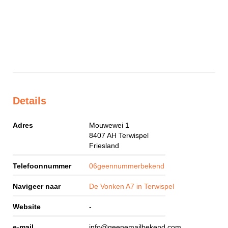
Details
Adres
Mouwewei 1
8407 AH
Terwispel
Friesland
Telefoonnummer
06geennummerbekend
Navigeer naar
De Vonken A7 in Terwispel
Website
-
e-mail
info@geenemailbekend.com