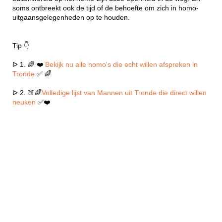
soms ontbreekt ook de tijd of de behoefte om zich in homo-
uitgaansgelegenheden op te houden.
Tip 👇
ᐅ 1. 🌈 ❤️
Bekijk nu alle homo's die echt willen afspreken in
Tronde
✅ 🌈
ᐅ 2. 🍑🌈
Volledige lijst van Mannen uit Tronde die direct willen
neuken
✅❤️