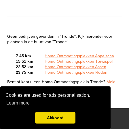
Geen bedrijven gevonden in "Tronde". Kijk hieronder voor
plaatsen in de buurt van "Tronde".
7.45 km
Homo Ontmoetingsplekken Appelscha
15.51 km
Homo Ontmoetingsplekken Terwispel
22.52 km
Homo Ontmoetingsplekken Assen
23.75 km
Homo Ontmoetingsplekken Roden
Bent of kent u een Homo Ontmoetingsplek in Tronde?
Meld
een bedrijf gratis aan
Cookies are used for ads personalisation.
Learn more
Gay Escort Service
Akkoord
Disclaimer