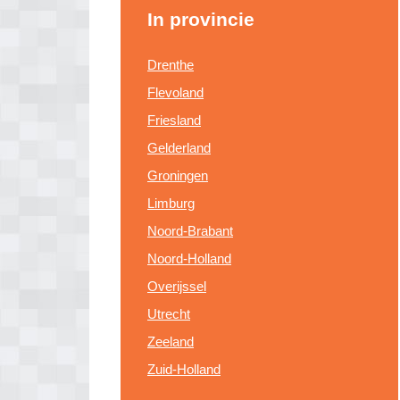
In provincie
Drenthe
Flevoland
Friesland
Gelderland
Groningen
Limburg
Noord-Brabant
Noord-Holland
Overijssel
Utrecht
Zeeland
Zuid-Holland