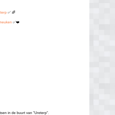
eterp
✅ 🌈
en neuken
✅❤️
tsen in de buurt van "Ureterp".