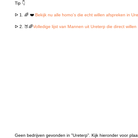
Tip 👇
ᐅ 1. 🌈 ❤️
Bekijk nu alle homo's die echt willen afspreken in Ur
ᐅ 2. 🍑🌈
Volledige lijst van Mannen uit Ureterp die direct will
Geen bedrijven gevonden in "Ureterp". Kijk hieronder voor plaa