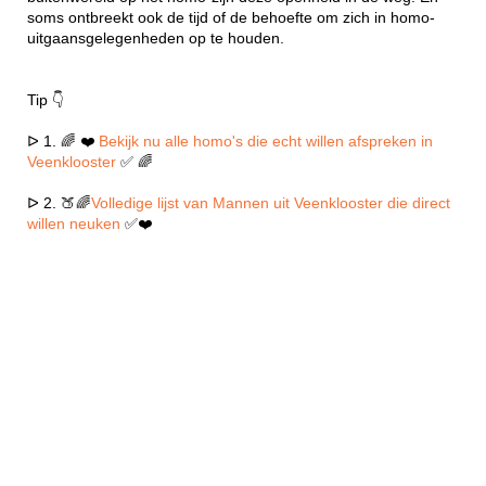
soms ontbreekt ook de tijd of de behoefte om zich in homo-
uitgaansgelegenheden op te houden.
Tip 👇
ᐅ 1. 🌈 ❤️
Bekijk nu alle homo's die echt willen afspreken in
Veenklooster
✅ 🌈
ᐅ 2. 🍑🌈
Volledige lijst van Mannen uit Veenklooster die direct
willen neuken
✅❤️