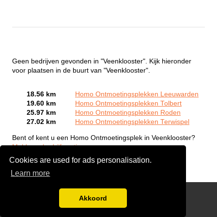
Geen bedrijven gevonden in "Veenklooster". Kijk hieronder
voor plaatsen in de buurt van "Veenklooster".
18.56 km
Homo Ontmoetingsplekken Leeuwarden
19.60 km
Homo Ontmoetingsplekken Tolbert
25.97 km
Homo Ontmoetingsplekken Roden
27.02 km
Homo Ontmoetingsplekken Terwispel
Bent of kent u een Homo Ontmoetingsplek in Veenklooster?
Meld een bedrijf gratis aan
Cookies are used for ads personalisation.
Learn more
Gay Escort Service
Akkoord
Disclaimer