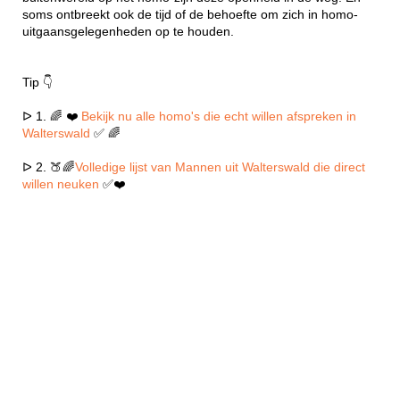
soms ontbreekt ook de tijd of de behoefte om zich in homo-
uitgaansgelegenheden op te houden.
Tip 👇
ᐅ 1. 🌈 ❤️
Bekijk nu alle homo's die echt willen afspreken in
Walterswald
✅ 🌈
ᐅ 2. 🍑🌈
Volledige lijst van Mannen uit Walterswald die direct
willen neuken
✅❤️