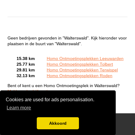
Geen bedrijven gevonden in "Walterswald". Kijk hieronder voor
plaatsen in de buurt van "Walterswald".
15.38 km
Homo Ontmoetingsplekken Leeuwarden
25.77 km
Homo Ontmoetingsplekken Tolbert
29.81 km
Homo Ontmoetingsplekken Terwispel
32.13 km
Homo Ontmoetingsplekken Roden
Bent of kent u een Homo Ontmoetingsplek in Walterswald?
Meld een bedrijf gratis aan
Cookies are used for ads personalisation.
Learn more
Gay Escort Service
Akkoord
Disclaimer