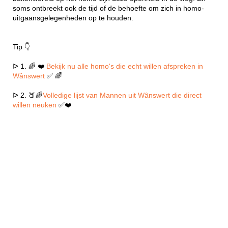
soms ontbreekt ook de tijd of de behoefte om zich in homo-
uitgaansgelegenheden op te houden.
Tip 👇
ᐅ 1. 🌈 ❤️
Bekijk nu alle homo's die echt willen afspreken in
Wânswert
✅ 🌈
ᐅ 2. 🍑🌈
Volledige lijst van Mannen uit Wânswert die direct
willen neuken
✅❤️