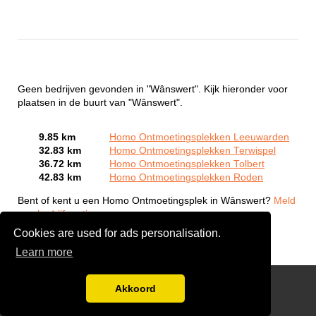
Geen bedrijven gevonden in "Wânswert". Kijk hieronder voor
plaatsen in de buurt van "Wânswert".
9.85 km
Homo Ontmoetingsplekken Leeuwarden
32.83 km
Homo Ontmoetingsplekken Terwispel
36.72 km
Homo Ontmoetingsplekken Tolbert
42.83 km
Homo Ontmoetingsplekken Roden
Bent of kent u een Homo Ontmoetingsplek in Wânswert?
Meld
een bedrijf gratis aan
Cookies are used for ads personalisation.
Learn more
Gay Escort Service
Akkoord
Disclaimer