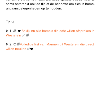
soms ontbreekt ook de tijd of de behoefte om zich in homo-
uitgaansgelegenheden op te houden.
Tip 👇
ᐅ 1. 🌈 ❤️
Bekijk nu alle homo's die echt willen afspreken in
Westerein
✅ 🌈
ᐅ 2. 🍑🌈
Volledige lijst van Mannen uit Westerein die direct
willen neuken
✅❤️