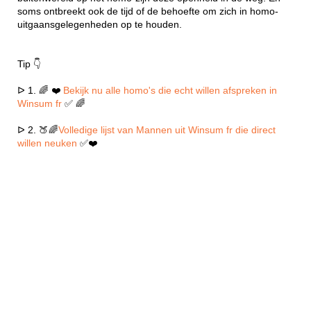
soms ontbreekt ook de tijd of de behoefte om zich in homo-
uitgaansgelegenheden op te houden.
Tip 👇
ᐅ 1. 🌈 ❤️
Bekijk nu alle homo's die echt willen afspreken in
Winsum fr
✅ 🌈
ᐅ 2. 🍑🌈
Volledige lijst van Mannen uit Winsum fr die direct
willen neuken
✅❤️