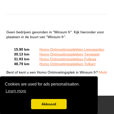
Geen bedrijven gevonden in "Winsum fr". Kijk hieronder voor
plaatsen in de buurt van "Winsum fr".
15.90 km
Homo Ontmoetingsplekken Leeuwarden
30.13 km
Homo Ontmoetingsplekken Terwispel
31.93 km
Homo Ontmoetingsplekken Follega
48.79 km
Homo Ontmoetingsplekken Tolbert
Bent of kent u een Homo Ontmoetingsplek in Winsum fr?
Meld
een bedrijf gratis aan
Cookies are used for ads personalisation.
Learn more
Gay Escort Service
Akkoord
Disclaimer