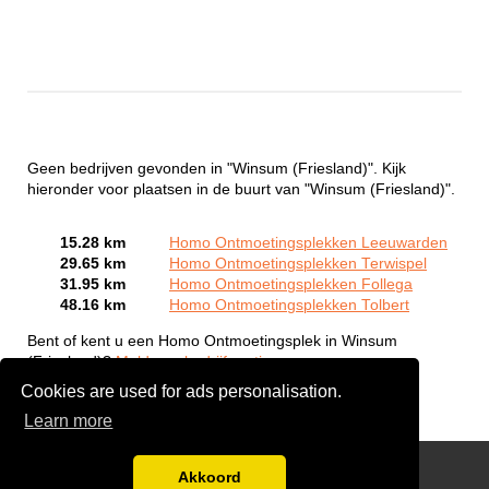
Geen bedrijven gevonden in "Winsum (Friesland)". Kijk
hieronder voor plaatsen in de buurt van "Winsum (Friesland)".
15.28 km
Homo Ontmoetingsplekken Leeuwarden
29.65 km
Homo Ontmoetingsplekken Terwispel
31.95 km
Homo Ontmoetingsplekken Follega
48.16 km
Homo Ontmoetingsplekken Tolbert
Bent of kent u een Homo Ontmoetingsplek in Winsum
(Friesland)?
Meld een bedrijf gratis aan
Cookies are used for ads personalisation.
Learn more
Gay Escort Service
Akkoord