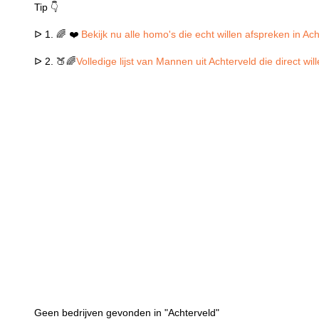
Tip 👇
ᐅ 1. 🌈 ❤️
Bekijk nu alle homo's die echt willen afspreken in Ac
ᐅ 2. 🍑🌈
Volledige lijst van Mannen uit Achterveld die direct w
Geen bedrijven gevonden in "Achterveld"