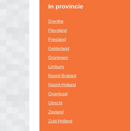
In provincie
Drenthe
Flevoland
Friesland
Gelderland
Groningen
Limburg
Noord-Brabant
Noord-Holland
Overijssel
Utrecht
Zeeland
Zuid-Holland