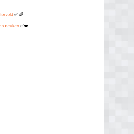
hterveld
✅ 🌈
illen neuken
✅❤️