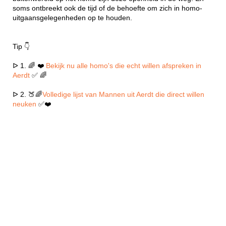
soms ontbreekt ook de tijd of de behoefte om zich in homo-
uitgaansgelegenheden op te houden.
Tip 👇
ᐅ 1. 🌈 ❤️
Bekijk nu alle homo's die echt willen afspreken in
Aerdt
✅ 🌈
ᐅ 2. 🍑🌈
Volledige lijst van Mannen uit Aerdt die direct willen
neuken
✅❤️