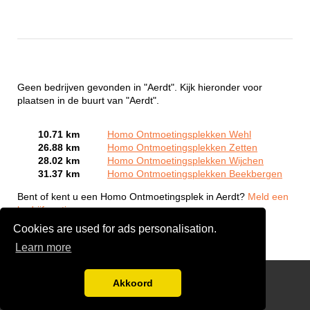
Geen bedrijven gevonden in "Aerdt". Kijk hieronder voor
plaatsen in de buurt van "Aerdt".
10.71 km
Homo Ontmoetingsplekken Wehl
26.88 km
Homo Ontmoetingsplekken Zetten
28.02 km
Homo Ontmoetingsplekken Wijchen
31.37 km
Homo Ontmoetingsplekken Beekbergen
Bent of kent u een Homo Ontmoetingsplek in Aerdt?
Meld een
bedrijf gratis aan
Cookies are used for ads personalisation.
Learn more
Gay Escort Service
Akkoord
Disclaimer