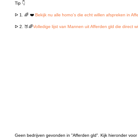
Tip 👇
ᐅ 1. 🌈 ❤️
Bekijk nu alle homo's die echt willen afspreken in Aff
ᐅ 2. 🍑🌈
Volledige lijst van Mannen uit Afferden gld die direct 
Geen bedrijven gevonden in "Afferden gld". Kijk hieronder voor 