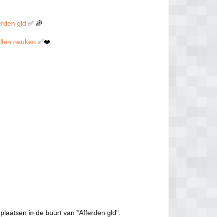
erden gld
✅ 🌈
willen neuken
✅❤️
plaatsen in de buurt van "Afferden gld".