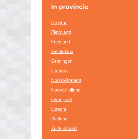
In provincie
Drenthe
Flevoland
Friesland
Gelderland
Groningen
Limburg
Noord-Brabant
Noord-Holland
Overijssel
Utrecht
Zeeland
Zuid-Holland