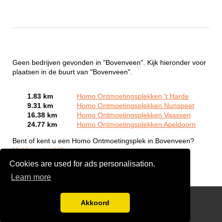
Geen bedrijven gevonden in "Bovenveen". Kijk hieronder voor
plaatsen in de buurt van "Bovenveen".
1.83 km
Homo Ontmoetingsplekken 't Harde
9.31 km
Homo Ontmoetingsplekken Nunspeet
16.38 km
Homo Ontmoetingsplekken Vaassen
24.77 km
Homo Ontmoetingsplekken Apeldoorn
Bent of kent u een Homo Ontmoetingsplek in Bovenveen?
Meld een bedrijf gratis aan
Cookies are used for ads personalisation.
Learn more
Gay Escort Service
Akkoord
Disclaimer