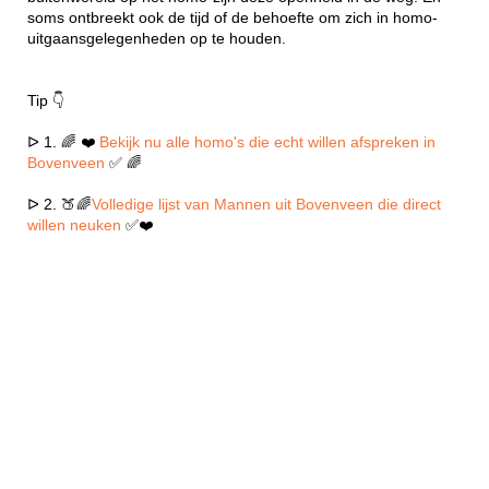
soms ontbreekt ook de tijd of de behoefte om zich in homo-
uitgaansgelegenheden op te houden.
Tip 👇
ᐅ 1. 🌈 ❤️
Bekijk nu alle homo's die echt willen afspreken in
Bovenveen
✅ 🌈
ᐅ 2. 🍑🌈
Volledige lijst van Mannen uit Bovenveen die direct
willen neuken
✅❤️