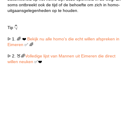
soms ontbreekt ook de tijd of de behoefte om zich in homo-
uitgaansgelegenheden op te houden.
Tip 👇
ᐅ 1. 🌈 ❤️
Bekijk nu alle homo's die echt willen afspreken in
Eimeren
✅ 🌈
ᐅ 2. 🍑🌈
Volledige lijst van Mannen uit Eimeren die direct
willen neuken
✅❤️