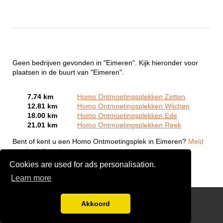
Geen bedrijven gevonden in "Eimeren". Kijk hieronder voor
plaatsen in de buurt van "Eimeren".
7.74 km
Homo Ontmoetingsplekken Zetten
12.81 km
Homo Ontmoetingsplekken Wijchen
18.00 km
Homo Ontmoetingsplekken Ede
21.01 km
Homo Ontmoetingsplekken Reek
Bent of kent u een Homo Ontmoetingsplek in Eimeren?
Meld
een bedrijf gratis aan
Cookies are used for ads personalisation.
Learn more
Gay Escort Service
Akkoord
Disclaimer