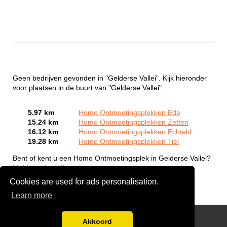
Geen bedrijven gevonden in "Gelderse Vallei". Kijk hieronder
voor plaatsen in de buurt van "Gelderse Vallei".
5.97 km
Homo Ontmoetingsplekken Ede
15.24 km
Homo Ontmoetingsplekken Zetten
16.12 km
Homo Ontmoetingsplekken Echteld
19.28 km
Homo Ontmoetingsplekken Tiel
Bent of kent u een Homo Ontmoetingsplek in Gelderse Vallei?
Meld een bedrijf gratis aan
Cookies are used for ads personalisation.
Learn more
Gay Escort Service
Akkoord