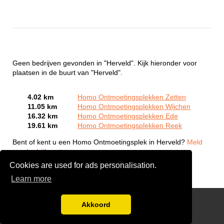
Geen bedrijven gevonden in "Herveld". Kijk hieronder voor
plaatsen in de buurt van "Herveld".
4.02 km
Homo Ontmoetingsplekken Zetten
11.05 km
Homo Ontmoetingsplekken Wijchen
16.32 km
Homo Ontmoetingsplekken Ede
19.61 km
Homo Ontmoetingsplekken Reek
Bent of kent u een Homo Ontmoetingsplek in Herveld?
Meld
een bedrijf gratis aan
Cookies are used for ads personalisation.
Learn more
Gay Escort Service
Akkoord
Disclaimer