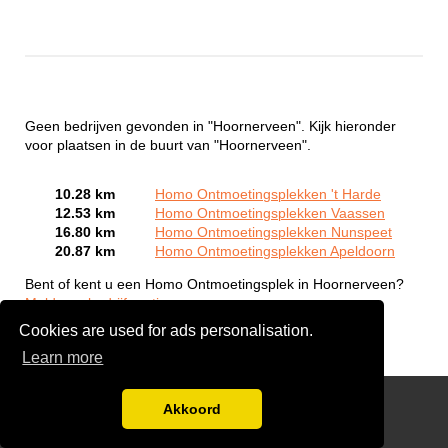
Geen bedrijven gevonden in "Hoornerveen". Kijk hieronder
voor plaatsen in de buurt van "Hoornerveen".
10.28 km
Homo Ontmoetingsplekken 't Harde
12.53 km
Homo Ontmoetingsplekken Vaassen
16.80 km
Homo Ontmoetingsplekken Nunspeet
20.87 km
Homo Ontmoetingsplekken Apeldoorn
Bent of kent u een Homo Ontmoetingsplek in Hoornerveen?
Meld een bedrijf gratis aan
Cookies are used for ads personalisation.
Learn more
Gay Escort Service
Akkoord
Disclaimer