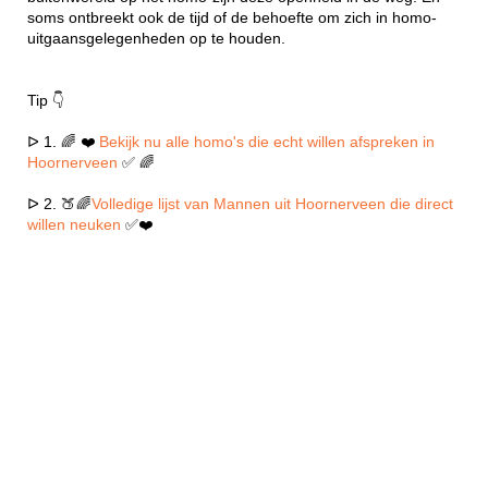
soms ontbreekt ook de tijd of de behoefte om zich in homo-
uitgaansgelegenheden op te houden.
Tip 👇
ᐅ 1. 🌈 ❤️
Bekijk nu alle homo's die echt willen afspreken in
Hoornerveen
✅ 🌈
ᐅ 2. 🍑🌈
Volledige lijst van Mannen uit Hoornerveen die direct
willen neuken
✅❤️