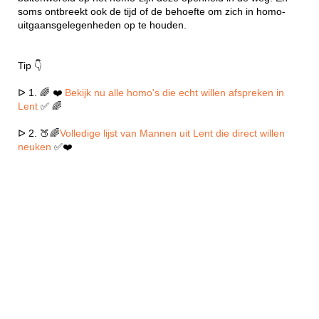
soms ontbreekt ook de tijd of de behoefte om zich in homo-
uitgaansgelegenheden op te houden.
Tip 👇
ᐅ 1. 🌈 ❤️
Bekijk nu alle homo's die echt willen afspreken in
Lent
✅ 🌈
ᐅ 2. 🍑🌈
Volledige lijst van Mannen uit Lent die direct willen
neuken
✅❤️