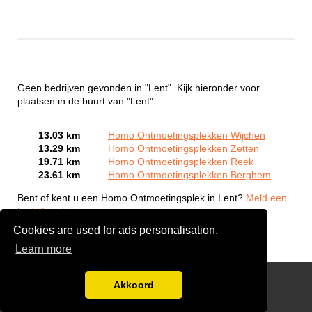
Geen bedrijven gevonden in "Lent". Kijk hieronder voor
plaatsen in de buurt van "Lent".
13.03 km
Homo Ontmoetingsplekken Wijchen
13.29 km
Homo Ontmoetingsplekken Zetten
19.71 km
Homo Ontmoetingsplekken Reek
23.61 km
Homo Ontmoetingsplekken Berghem
Bent of kent u een Homo Ontmoetingsplek in Lent?
Meld een
bedrijf gratis aan
Cookies are used for ads personalisation.
Learn more
Gay Escort Service
Akkoord
Disclaimer