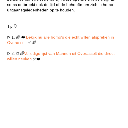
soms ontbreekt ook de tijd of de behoefte om zich in homo-
uitgaansgelegenheden op te houden.
Tip 👇
ᐅ 1. 🌈 ❤️
Bekijk nu alle homo's die echt willen afspreken in
Overasselt
✅ 🌈
ᐅ 2. 🍑🌈
Volledige lijst van Mannen uit Overasselt die direct
willen neuken
✅❤️