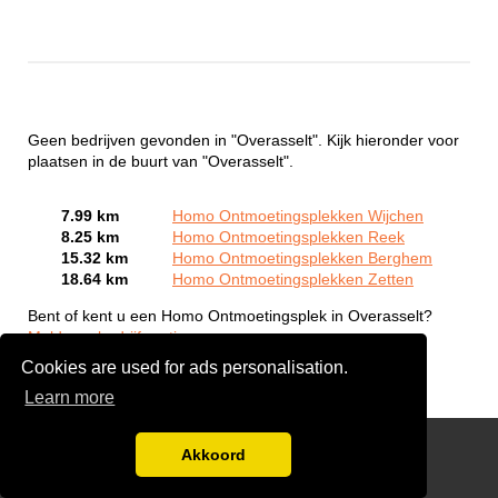
Geen bedrijven gevonden in "Overasselt". Kijk hieronder voor
plaatsen in de buurt van "Overasselt".
7.99 km
Homo Ontmoetingsplekken Wijchen
8.25 km
Homo Ontmoetingsplekken Reek
15.32 km
Homo Ontmoetingsplekken Berghem
18.64 km
Homo Ontmoetingsplekken Zetten
Bent of kent u een Homo Ontmoetingsplek in Overasselt?
Meld een bedrijf gratis aan
Cookies are used for ads personalisation.
Learn more
Gay Escort Service
Akkoord
Disclaimer