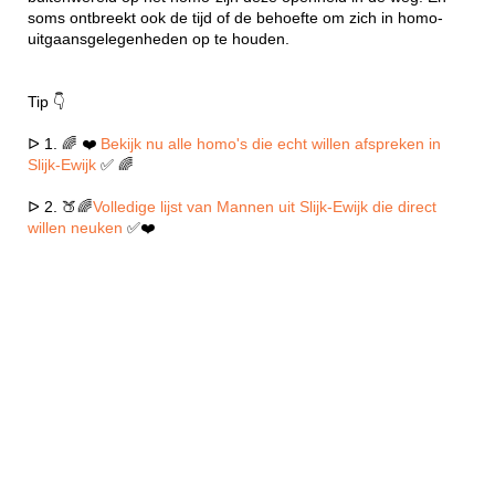
soms ontbreekt ook de tijd of de behoefte om zich in homo-
uitgaansgelegenheden op te houden.
Tip 👇
ᐅ 1. 🌈 ❤️
Bekijk nu alle homo's die echt willen afspreken in
Slijk-Ewijk
✅ 🌈
ᐅ 2. 🍑🌈
Volledige lijst van Mannen uit Slijk-Ewijk die direct
willen neuken
✅❤️