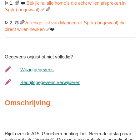
ᐅ 1. 🌈 ❤️
Bekijk nu alle homo's die echt willen afspreken in
Spijk (Lingewaal)
✅ 🌈
ᐅ 2. 🍑🌈
Volledige lijst van Mannen uit Spijk (Lingewaal) die
direct willen neuken
✅❤️
Gegevens onjuist of niet volledig?
Wijzig gegevens
Bedrijfsgegevens verwijderen
Omschrijving
Rijdt over de A15, Gorichem richting Tiel. Neem de afslag naar
parkeerplaats "Veenbult". Deze is parkeerplaats is onverlicht en