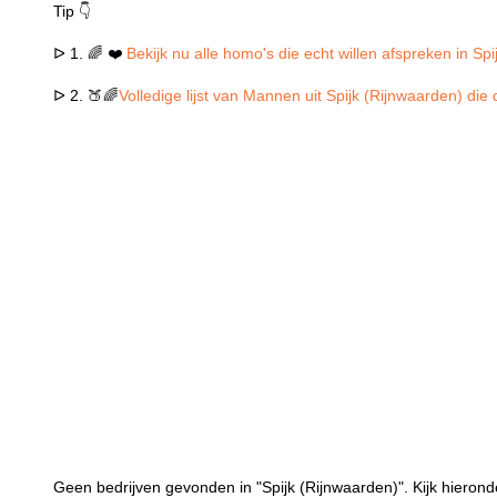
Tip 👇
ᐅ 1. 🌈 ❤️
Bekijk nu alle homo's die echt willen afspreken in Sp
ᐅ 2. 🍑🌈
Volledige lijst van Mannen uit Spijk (Rijnwaarden) die
Geen bedrijven gevonden in "Spijk (Rijnwaarden)". Kijk hieronde