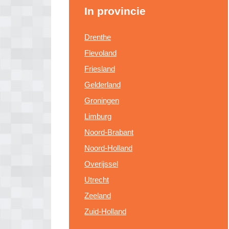
In provincie
Drenthe
Flevoland
Friesland
Gelderland
Groningen
Limburg
Noord-Brabant
Noord-Holland
Overijssel
Utrecht
Zeeland
Zuid-Holland