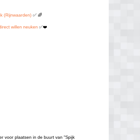
ijk (Rijnwaarden)
✅ 🌈
 direct willen neuken
✅❤️
r voor plaatsen in de buurt van "Spijk