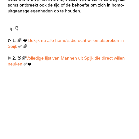
soms ontbreekt ook de tijd of de behoefte om zich in homo-
uitgaansgelegenheden op te houden.
Tip 👇
ᐅ 1. 🌈 ❤️
Bekijk nu alle homo's die echt willen afspreken in
Spijk
✅ 🌈
ᐅ 2. 🍑🌈
Volledige lijst van Mannen uit Spijk die direct willen
neuken
✅❤️