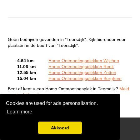
Geen bedrijven gevonden in "Teersdijk". Kijk hieronder voor
plaatsen in de buurt van "Teersdijk".
4.64 km
Homo Ontmoetingsplekken Wijchen
11.06 km
Homo Ontmoetingsplekken Reek
12.55 km
Homo Ontmoetingsplekken Zetten
15.04 km
Homo Ontmoetingsplekken Berghem
Bent of kent u een Homo Ontmoetingsplek in Teersdijk?
Meld
een bedrijf gratis aan
Cookies are used for ads personalisation.
Learn more
Gay Escort Service
Akkoord
Disclaimer