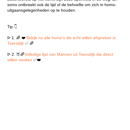
soms ontbreekt ook de tijd of de behoefte om zich in homo-
uitgaansgelegenheden op te houden.
Tip 👇
ᐅ 1. 🌈 ❤️
Bekijk nu alle homo's die echt willen afspreken in
Teersdijk
✅ 🌈
ᐅ 2. 🍑🌈
Volledige lijst van Mannen uit Teersdijk die direct
willen neuken
✅❤️