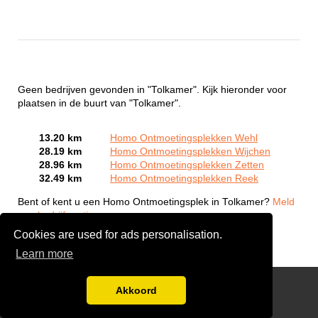
Geen bedrijven gevonden in "Tolkamer". Kijk hieronder voor
plaatsen in de buurt van "Tolkamer".
13.20 km
Homo Ontmoetingsplekken Wehl
28.19 km
Homo Ontmoetingsplekken Wijchen
28.96 km
Homo Ontmoetingsplekken Zetten
32.49 km
Homo Ontmoetingsplekken Reek
Bent of kent u een Homo Ontmoetingsplek in Tolkamer?
Meld
een bedrijf gratis aan
Cookies are used for ads personalisation.
Learn more
Gay Escort Service
Akkoord
Disclaimer