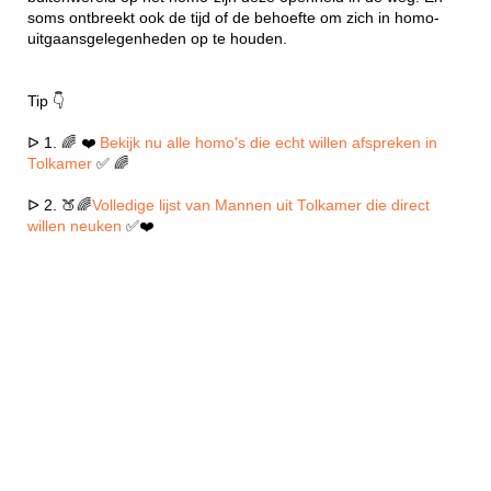
soms ontbreekt ook de tijd of de behoefte om zich in homo-
uitgaansgelegenheden op te houden.
Tip 👇
ᐅ 1. 🌈 ❤️
Bekijk nu alle homo's die echt willen afspreken in
Tolkamer
✅ 🌈
ᐅ 2. 🍑🌈
Volledige lijst van Mannen uit Tolkamer die direct
willen neuken
✅❤️