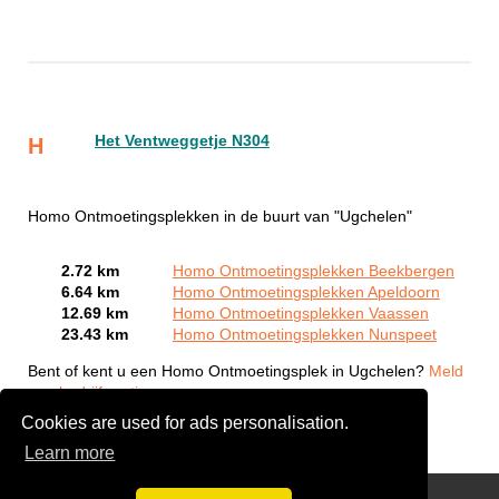
Het Ventweggetje N304
H
Homo Ontmoetingsplekken in de buurt van "Ugchelen"
2.72 km
Homo Ontmoetingsplekken Beekbergen
6.64 km
Homo Ontmoetingsplekken Apeldoorn
12.69 km
Homo Ontmoetingsplekken Vaassen
23.43 km
Homo Ontmoetingsplekken Nunspeet
Bent of kent u een Homo Ontmoetingsplek in Ugchelen?
Meld
een bedrijf gratis aan
Cookies are used for ads personalisation.
Learn more