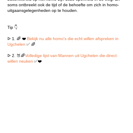
soms ontbreekt ook de tijd of de behoefte om zich in homo-
uitgaansgelegenheden op te houden.
Tip 👇
ᐅ 1. 🌈 ❤️
Bekijk nu alle homo's die echt willen afspreken in
Ugchelen
✅ 🌈
ᐅ 2. 🍑🌈
Volledige lijst van Mannen uit Ugchelen die direct
willen neuken
✅❤️