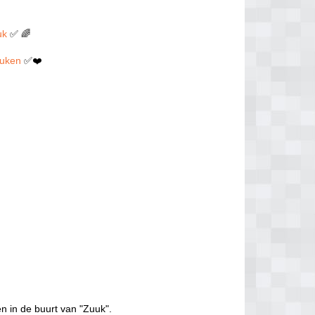
uk
✅ 🌈
neuken
✅❤️
n in de buurt van "Zuuk".