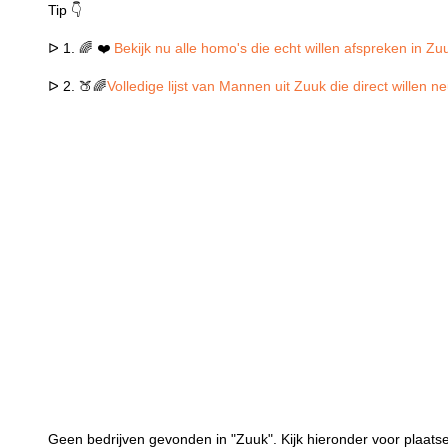
Tip 👇
ᐅ 1. 🌈 ❤️
Bekijk nu alle homo's die echt willen afspreken in Zu
ᐅ 2. 🍑🌈
Volledige lijst van Mannen uit Zuuk die direct willen 
Geen bedrijven gevonden in "Zuuk". Kijk hieronder voor plaatse