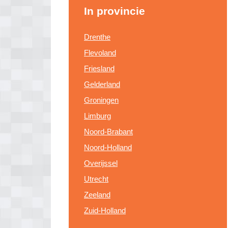
In provincie
Drenthe
Flevoland
Friesland
Gelderland
Groningen
Limburg
Noord-Brabant
Noord-Holland
Overijssel
Utrecht
Zeeland
Zuid-Holland