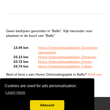
Geen bedrijven gevonden in "Baflo". Kijk hieronder voor
plaatsen in de buurt van "Baflo".
13.44 km
Homo Ontmoetingsplekken Groningen
(gemeente)
23.13 km
Homo Ontmoetingsplekken Scharmer
23.72 km
Homo Ontmoetingsplekken Onnen
23.74 km
Homo Ontmoetingsplekken Tolbert
Bent of kent u een Homo Ontmoetingsplek in Baflo?
Meld een
bedrijf gratis aan
Cookies are used for ads personalisation.
Learn more
Gay Escort Service
Akkoord