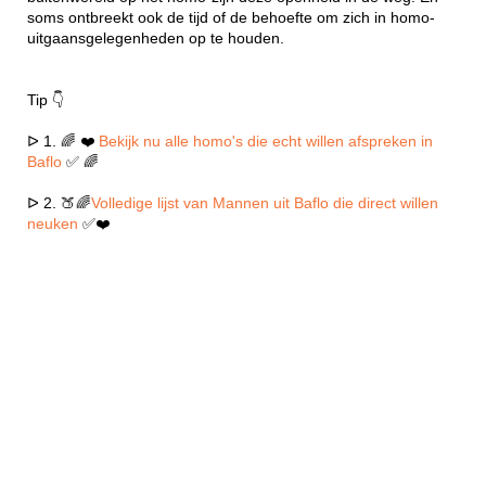
soms ontbreekt ook de tijd of de behoefte om zich in homo-
uitgaansgelegenheden op te houden.
Tip 👇
ᐅ 1. 🌈 ❤️
Bekijk nu alle homo's die echt willen afspreken in
Baflo
✅ 🌈
ᐅ 2. 🍑🌈
Volledige lijst van Mannen uit Baflo die direct willen
neuken
✅❤️