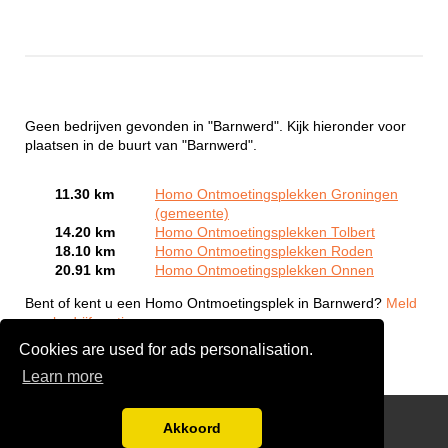
Geen bedrijven gevonden in "Barnwerd". Kijk hieronder voor
plaatsen in de buurt van "Barnwerd".
11.30 km
Homo Ontmoetingsplekken Groningen
(gemeente)
14.20 km
Homo Ontmoetingsplekken Tolbert
18.10 km
Homo Ontmoetingsplekken Roden
20.91 km
Homo Ontmoetingsplekken Onnen
Bent of kent u een Homo Ontmoetingsplek in Barnwerd?
Meld
een bedrijf gratis aan
Cookies are used for ads personalisation.
Learn more
Gay Escort Service
Akkoord