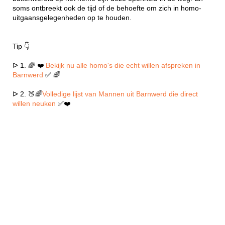
soms ontbreekt ook de tijd of de behoefte om zich in homo-
uitgaansgelegenheden op te houden.
Tip 👇
ᐅ 1. 🌈 ❤️
Bekijk nu alle homo's die echt willen afspreken in
Barnwerd
✅ 🌈
ᐅ 2. 🍑🌈
Volledige lijst van Mannen uit Barnwerd die direct
willen neuken
✅❤️