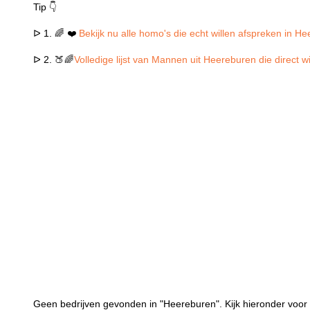
Tip 👇
ᐅ 1. 🌈 ❤️
Bekijk nu alle homo's die echt willen afspreken in H
ᐅ 2. 🍑🌈
Volledige lijst van Mannen uit Heereburen die direct 
Geen bedrijven gevonden in "Heereburen". Kijk hieronder voor 