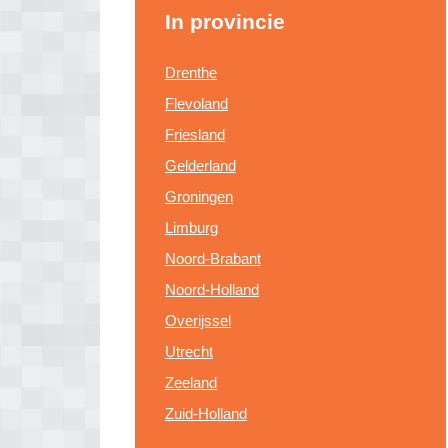
In provincie
Drenthe
Flevoland
Friesland
Gelderland
Groningen
Limburg
Noord-Brabant
Noord-Holland
Overijssel
Utrecht
Zeeland
Zuid-Holland