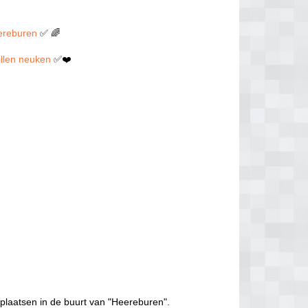
eereburen
✅ 🌈
willen neuken
✅❤️
plaatsen in de buurt van "Heereburen".