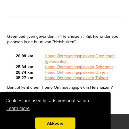
Geen bedrijven gevonden in "Hefshuizen". Kijk hieronder voor
plaatsen in de buurt van "Hefshuizen".
20.99 km
Homo Ontmoetingsplekken Groningen
(gemeente)
25.34 km
Homo Ontmoetingsplekken Scharmer
28.74 km
Homo Ontmoetingsplekken Onnen
35.27 km
Homo Ontmoetingsplekken Tolbert
Bent of kent u een Homo Ontmoetingsplek in Hefshuizen?
Meld een bedrijf gratis aan
Cookies are used for ads personalisation.
Learn more
Gay Escort Service
Akkoord