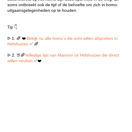
soms ontbreekt ook de tijd of de behoefte om zich in homo-
uitgaansgelegenheden op te houden.
Tip 👇
ᐅ 1. 🌈 ❤️
Bekijk nu alle homo's die echt willen afspreken in
Hefshuizen
✅ 🌈
ᐅ 2. 🍑🌈
Volledige lijst van Mannen uit Hefshuizen die direct
willen neuken
✅❤️