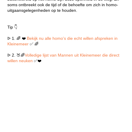
soms ontbreekt ook de tijd of de behoefte om zich in homo-
uitgaansgelegenheden op te houden.
Tip 👇
ᐅ 1. 🌈 ❤️
Bekijk nu alle homo's die echt willen afspreken in
Kleinemeer
✅ 🌈
ᐅ 2. 🍑🌈
Volledige lijst van Mannen uit Kleinemeer die direct
willen neuken
✅❤️