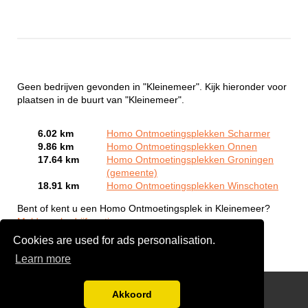
Geen bedrijven gevonden in "Kleinemeer". Kijk hieronder voor
plaatsen in de buurt van "Kleinemeer".
6.02 km
Homo Ontmoetingsplekken Scharmer
9.86 km
Homo Ontmoetingsplekken Onnen
17.64 km
Homo Ontmoetingsplekken Groningen
(gemeente)
18.91 km
Homo Ontmoetingsplekken Winschoten
Bent of kent u een Homo Ontmoetingsplek in Kleinemeer?
Meld een bedrijf gratis aan
Cookies are used for ads personalisation.
Learn more
Gay Escort Service
Akkoord