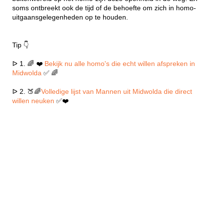
soms ontbreekt ook de tijd of de behoefte om zich in homo-
uitgaansgelegenheden op te houden.
Tip 👇
ᐅ 1. 🌈 ❤️
Bekijk nu alle homo's die echt willen afspreken in
Midwolda
✅ 🌈
ᐅ 2. 🍑🌈
Volledige lijst van Mannen uit Midwolda die direct
willen neuken
✅❤️