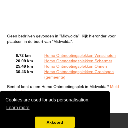
Geen bedrijven gevonden in "Midwolda". Kijk hieronder voor
plaatsen in de buurt van "Midwolda".
6.72 km
Homo Ontmoetingsplekken Winschoten
20.09 km
Homo Ontmoetingsplekken Scharmer
25.49 km
Homo Ontmoetingsplekken Onnen
30.46 km
Homo Ontmoetingsplekken Groningen
(gemeente)
Bent of kent u een Homo Ontmoetingsplek in Midwolda?
Meld
een bedrijf gratis aan
Cookies are used for ads personalisation.
Learn more
Gay Escort Service
Akkoord