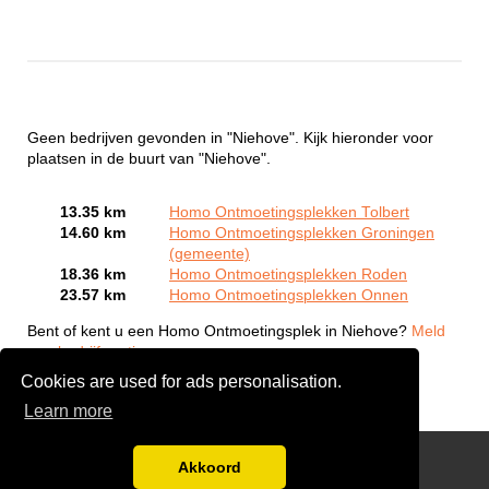
Geen bedrijven gevonden in "Niehove". Kijk hieronder voor
plaatsen in de buurt van "Niehove".
13.35 km
Homo Ontmoetingsplekken Tolbert
14.60 km
Homo Ontmoetingsplekken Groningen
(gemeente)
18.36 km
Homo Ontmoetingsplekken Roden
23.57 km
Homo Ontmoetingsplekken Onnen
Bent of kent u een Homo Ontmoetingsplek in Niehove?
Meld
een bedrijf gratis aan
Cookies are used for ads personalisation.
Learn more
Gay Escort Service
Akkoord