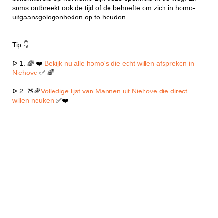
soms ontbreekt ook de tijd of de behoefte om zich in homo-
uitgaansgelegenheden op te houden.
Tip 👇
ᐅ 1. 🌈 ❤️
Bekijk nu alle homo's die echt willen afspreken in
Niehove
✅ 🌈
ᐅ 2. 🍑🌈
Volledige lijst van Mannen uit Niehove die direct
willen neuken
✅❤️