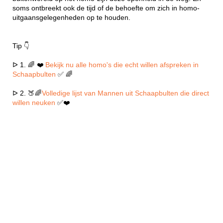
soms ontbreekt ook de tijd of de behoefte om zich in homo-
uitgaansgelegenheden op te houden.
Tip 👇
ᐅ 1. 🌈 ❤️
Bekijk nu alle homo's die echt willen afspreken in
Schaapbulten
✅ 🌈
ᐅ 2. 🍑🌈
Volledige lijst van Mannen uit Schaapbulten die direct
willen neuken
✅❤️