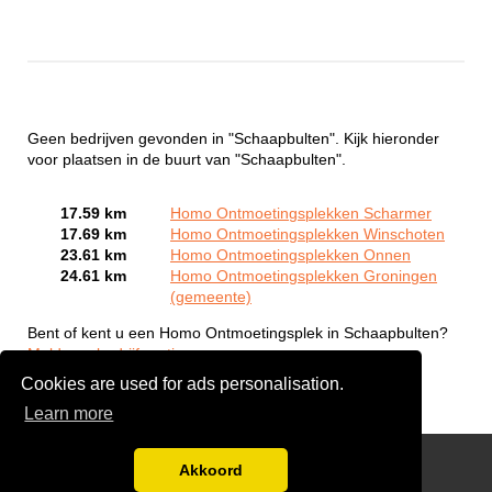
Geen bedrijven gevonden in "Schaapbulten". Kijk hieronder
voor plaatsen in de buurt van "Schaapbulten".
17.59 km
Homo Ontmoetingsplekken Scharmer
17.69 km
Homo Ontmoetingsplekken Winschoten
23.61 km
Homo Ontmoetingsplekken Onnen
24.61 km
Homo Ontmoetingsplekken Groningen
(gemeente)
Bent of kent u een Homo Ontmoetingsplek in Schaapbulten?
Meld een bedrijf gratis aan
Cookies are used for ads personalisation.
Learn more
Gay Escort Service
Akkoord