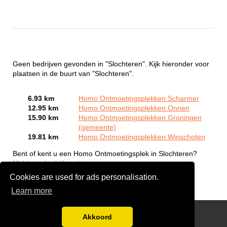
Geen bedrijven gevonden in "Slochteren". Kijk hieronder voor
plaatsen in de buurt van "Slochteren".
6.93 km
Homo Ontmoetingsplekken Scharmer
12.95 km
Homo Ontmoetingsplekken Onnen
15.90 km
Homo Ontmoetingsplekken Groningen
(gemeente)
19.81 km
Homo Ontmoetingsplekken Winschoten
Bent of kent u een Homo Ontmoetingsplek in Slochteren?
Meld een bedrijf gratis aan
Cookies are used for ads personalisation.
Learn more
Gay Escort Service
Akkoord