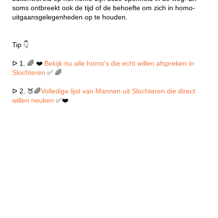
soms ontbreekt ook de tijd of de behoefte om zich in homo-
uitgaansgelegenheden op te houden.
Tip 👇
ᐅ 1. 🌈 ❤️
Bekijk nu alle homo's die echt willen afspreken in
Slochteren
✅ 🌈
ᐅ 2. 🍑🌈
Volledige lijst van Mannen uit Slochteren die direct
willen neuken
✅❤️