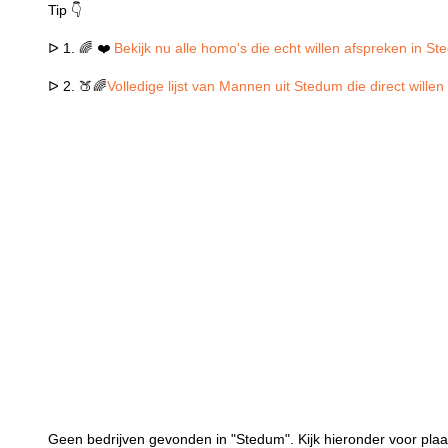
Tip 👇
ᐅ 1. 🌈 ❤️
Bekijk nu alle homo's die echt willen afspreken in S
ᐅ 2. 🍑🌈
Volledige lijst van Mannen uit Stedum die direct will
Geen bedrijven gevonden in "Stedum". Kijk hieronder voor plaa