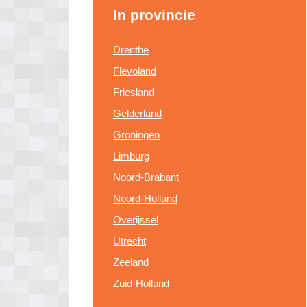
In provincie
Drenthe
Flevoland
Friesland
Gelderland
Groningen
Limburg
Noord-Brabant
Noord-Holland
Overijssel
Utrecht
Zeeland
Zuid-Holland