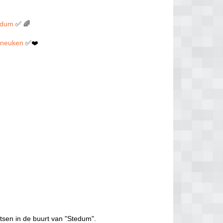
tedum
✅ 🌈
en neuken
✅❤️
tsen in de buurt van "Stedum".