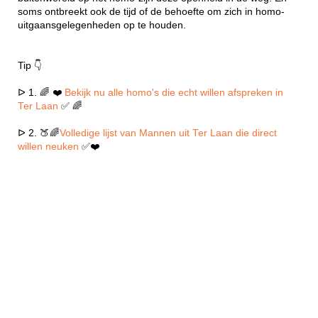
soms ontbreekt ook de tijd of de behoefte om zich in homo-
uitgaansgelegenheden op te houden.
Tip 👇
ᐅ 1. 🌈 ❤️
Bekijk nu alle homo's die echt willen afspreken in
Ter Laan
✅ 🌈
ᐅ 2. 🍑🌈
Volledige lijst van Mannen uit Ter Laan die direct
willen neuken
✅❤️