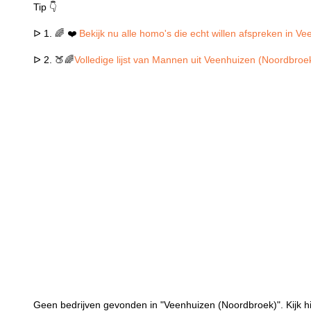
Tip 👇
ᐅ 1. 🌈 ❤️
Bekijk nu alle homo's die echt willen afspreken in 
ᐅ 2. 🍑🌈
Volledige lijst van Mannen uit Veenhuizen (Noordbroek
Geen bedrijven gevonden in "Veenhuizen (Noordbroek)". Kijk hi