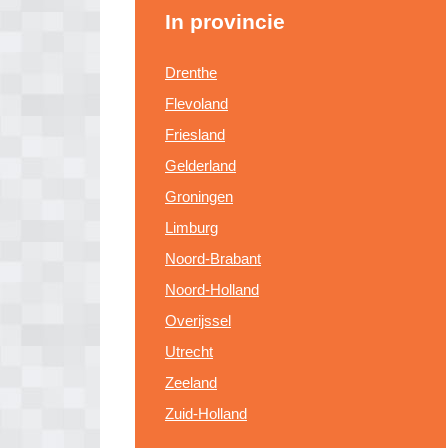
In provincie
Drenthe
Flevoland
Friesland
Gelderland
Groningen
Limburg
Noord-Brabant
Noord-Holland
Overijssel
Utrecht
Zeeland
Zuid-Holland