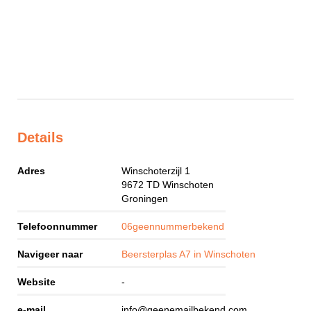
Details
Adres
Winschoterzijl 1
9672 TD
Winschoten
Groningen
Telefoonnummer
06geennummerbekend
Navigeer naar
Beersterplas A7 in Winschoten
Website
-
e-mail
info@geenemailbekend.com