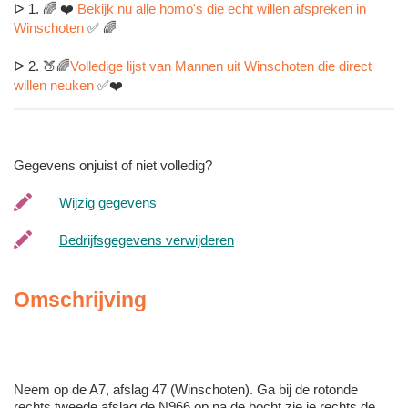
ᐅ 1. 🌈 ❤️
Bekijk nu alle homo's die echt willen afspreken in
Winschoten
✅ 🌈
ᐅ 2. 🍑🌈
Volledige lijst van Mannen uit Winschoten die direct
willen neuken
✅❤️
Gegevens onjuist of niet volledig?
Wijzig gegevens
Bedrijfsgegevens verwijderen
Omschrijving
Neem op de A7, afslag 47 (Winschoten). Ga bij de rotonde
rechts tweede afslag de N966 op na de bocht zie je rechts de