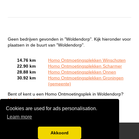
Geen bedrijven gevonden in "Woldendorp". Kijk hieronder voor
plaatsen in de buurt van "Woldendorp".
14.76 km
Homo Ontmoetingsplekken Winschoten
22.90 km
Homo Ontmoetingsplekken Scharmer
28.88 km
Homo Ontmoetingsplekken Onnen
30.92 km
Homo Ontmoetingsplekken Groningen
(gemeente)
Bent of kent u een Homo Ontmoetingsplek in Woldendorp?
Meld een bedrijf gratis aan
Cookies are used for ads personalisation.
Learn more
Gay Escort Service
Akkoord