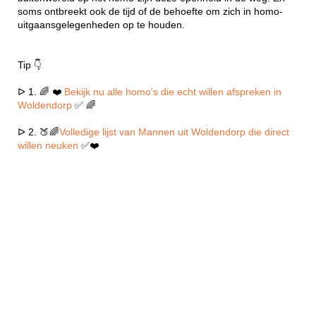
soms ontbreekt ook de tijd of de behoefte om zich in homo-
uitgaansgelegenheden op te houden.
Tip 👇
ᐅ 1. 🌈 ❤️
Bekijk nu alle homo's die echt willen afspreken in
Woldendorp
✅ 🌈
ᐅ 2. 🍑🌈
Volledige lijst van Mannen uit Woldendorp die direct
willen neuken
✅❤️