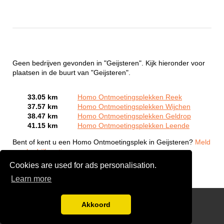
Geen bedrijven gevonden in "Geijsteren". Kijk hieronder voor
plaatsen in de buurt van "Geijsteren".
33.05 km
Homo Ontmoetingsplekken Reek
37.57 km
Homo Ontmoetingsplekken Wijchen
38.47 km
Homo Ontmoetingsplekken Geldrop
41.15 km
Homo Ontmoetingsplekken Leende
Bent of kent u een Homo Ontmoetingsplek in Geijsteren?
Meld
een bedrijf gratis aan
Cookies are used for ads personalisation.
Learn more
Gay Escort Service
Akkoord
Disclaimer