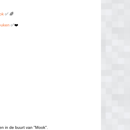
ook
✅ 🌈
neuken
✅❤️
en in de buurt van "Mook".