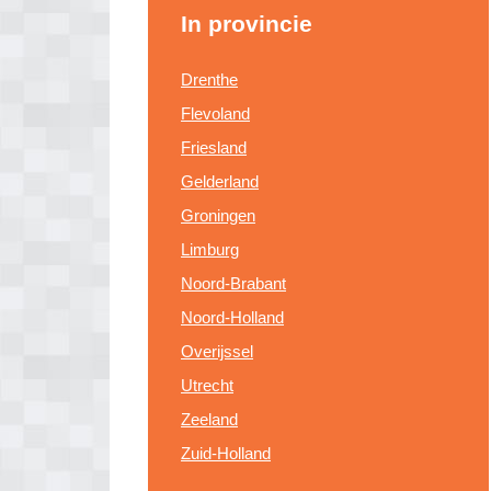
In provincie
Drenthe
Flevoland
Friesland
Gelderland
Groningen
Limburg
Noord-Brabant
Noord-Holland
Overijssel
Utrecht
Zeeland
Zuid-Holland