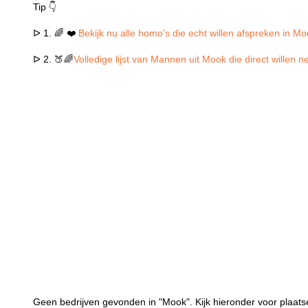
Tip 👇
ᐅ 1. 🌈 ❤️
Bekijk nu alle homo's die echt willen afspreken in M
ᐅ 2. 🍑🌈
Volledige lijst van Mannen uit Mook die direct willen 
Geen bedrijven gevonden in "Mook". Kijk hieronder voor plaats