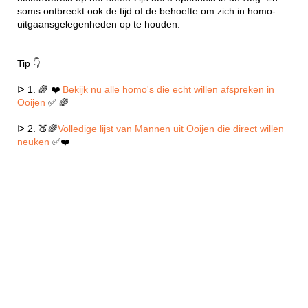
soms ontbreekt ook de tijd of de behoefte om zich in homo-
uitgaansgelegenheden op te houden.
Tip 👇
ᐅ 1. 🌈 ❤️
Bekijk nu alle homo's die echt willen afspreken in
Ooijen
✅ 🌈
ᐅ 2. 🍑🌈
Volledige lijst van Mannen uit Ooijen die direct willen
neuken
✅❤️