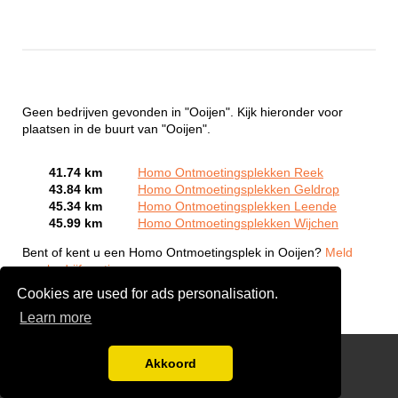
Geen bedrijven gevonden in "Ooijen". Kijk hieronder voor
plaatsen in de buurt van "Ooijen".
41.74 km
Homo Ontmoetingsplekken Reek
43.84 km
Homo Ontmoetingsplekken Geldrop
45.34 km
Homo Ontmoetingsplekken Leende
45.99 km
Homo Ontmoetingsplekken Wijchen
Bent of kent u een Homo Ontmoetingsplek in Ooijen?
Meld
een bedrijf gratis aan
Cookies are used for ads personalisation.
Learn more
Gay Escort Service
Akkoord
Disclaimer