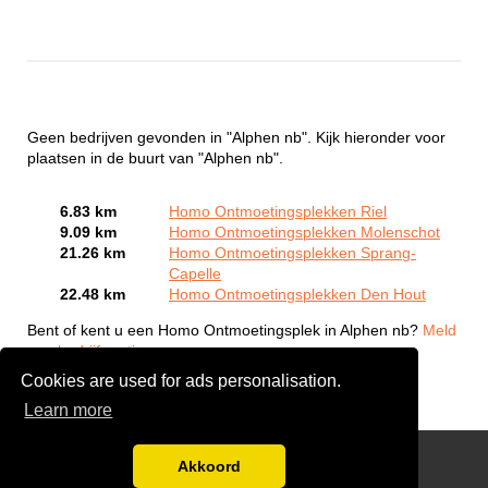
Geen bedrijven gevonden in "Alphen nb". Kijk hieronder voor
plaatsen in de buurt van "Alphen nb".
6.83 km
Homo Ontmoetingsplekken Riel
9.09 km
Homo Ontmoetingsplekken Molenschot
21.26 km
Homo Ontmoetingsplekken Sprang-
Capelle
22.48 km
Homo Ontmoetingsplekken Den Hout
Bent of kent u een Homo Ontmoetingsplek in Alphen nb?
Meld
een bedrijf gratis aan
Cookies are used for ads personalisation.
Learn more
Gay Escort Service
Akkoord