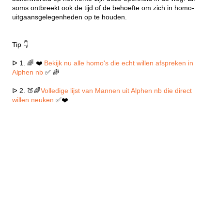
soms ontbreekt ook de tijd of de behoefte om zich in homo-
uitgaansgelegenheden op te houden.
Tip 👇
ᐅ 1. 🌈 ❤️
Bekijk nu alle homo's die echt willen afspreken in
Alphen nb
✅ 🌈
ᐅ 2. 🍑🌈
Volledige lijst van Mannen uit Alphen nb die direct
willen neuken
✅❤️